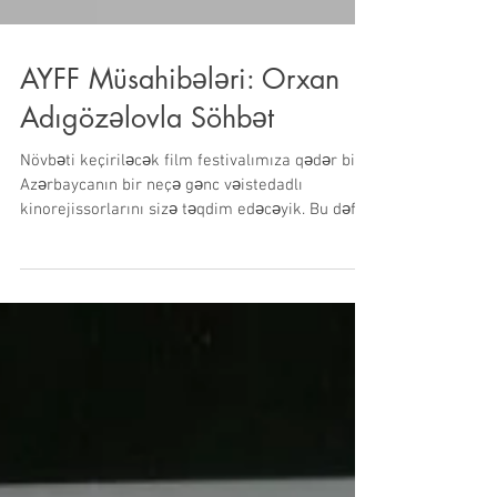
AYFF Müsahibələri: Orxan
Adıgözəlovla Söhbət
Növbəti keçiriləcək film festivalımıza qədər biz
Azərbaycanın bir neçə gənc vəistedadlı
kinorejissorlarını sizə təqdim edəcəyik. Bu dəfə...