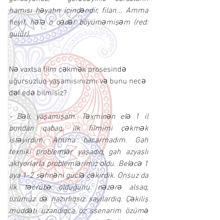
hamısı həyatın içindəndir, filan... Amma 
heyif, hələ o qədər böyüməmişəm (red: 
gülür).
Nə vaxtsa film çəkmək prosesində 
uğursuzluq yaşamısınızmı və bunu necə 
dəf edə bilmisiz?
- Bəli, yaşamışam. Təxminən elə 1 il 
bundan qabaq, ilk filmimi çəkmək 
istəyirdim. Amma bacarmadım. Gah 
texniki problemlər yaşadıq, gah azyaşlı 
aktyorlarla problemlərimiz oldu. Beləcə 1 
aya 1-2 səhnəni güclə çəkirdik. Onsuz da 
ilk təcrübə olduğunu nəzərə alsaq, 
özümüz də hazırlıqsız sayılardıq. Çəkiliş 
müddəti uzandıqca öz ssenarim özümə 