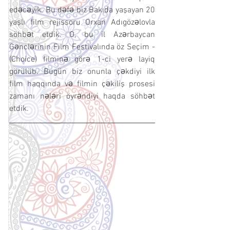
edəcəyik. Bu dəfə biz Bakıda yaşayan 20 
yaşlı film rejissoru Orxan Adıgözəlovla 
söhbət etdik. O, bu il Azərbaycan 
Gənclərinin Film Festivalında öz Seçim - 
(Choice) filminə görə 1-ci yerə layiq 
görülüb. Bugün biz onunla çəkdiyi ilk 
film haqqında və filmin çəkiliş prosesi 
zamanı nələri öyrəndiyi haqda söhbət 
etdik.