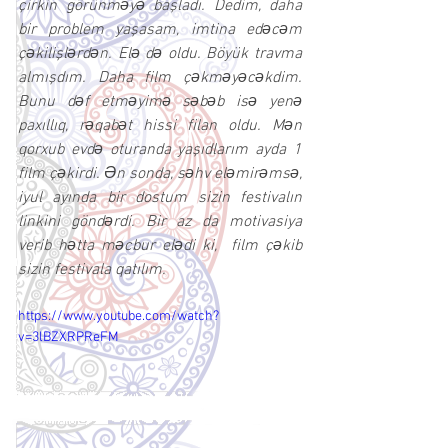
çirkin görünməyə başladı. Dedim, daha 
bir problem yaşasam, imtina edəcəm 
çəkilişlərdən. Elə də oldu. Böyük travma 
almışdım. Daha film çəkməyəcəkdim. 
Bunu dəf etməyimə səbəb isə yenə 
paxıllıq, rəqabət hissi filan oldu. Mən 
qorxub evdə oturanda yaşıdlarım ayda 1 
film çəkirdi. Ən sonda, səhv eləmirəmsə, 
iyul ayında bir dostum sizin festivalın 
linkini göndərdi. Bir az da motivasiya 
verib hətta məcbur elədi ki,  film çəkib 
sizin festivala qatılım.
https://www.youtube.com/watch?
v=3lBZXRPReFM