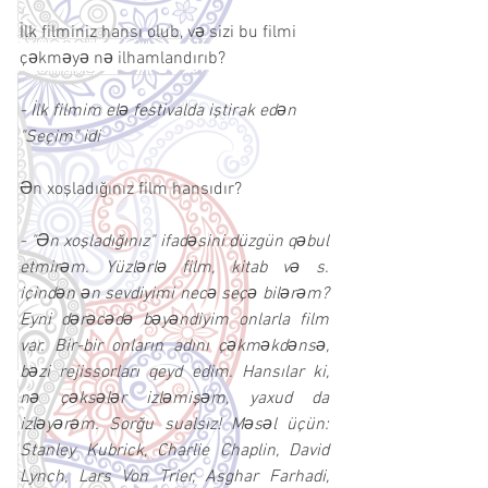
İlk filminiz hansı olub, və sizi bu filmi 
çəkməyə nə ilhamlandırıb?
- İlk filmim elə festivalda iştirak edən 
"Seçim" idi
Ən xoşladığınız film hansıdır?
- "Ən xoşladığınız" ifadəsini düzgün qəbul 
etmirəm. Yüzlərlə film, kitab və s. 
içindən ən sevdiyimi necə seçə bilərəm? 
Eyni dərəcədə bəyəndiyim onlarla film 
var. Bir-bir onların adını çəkməkdənsə, 
bəzi rejissorları qeyd edim. Hansılar ki, 
nə çəksələr izləmişəm, yaxud da 
izləyərəm. Sorğu sualsız! Məsəl üçün: 
Stanley Kubrick, Charlie Chaplin, David 
Lynch, Lars Von Trier, Asghar Farhadi, 