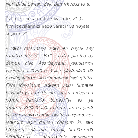
Nuri Bilge Ceylan, Zeki Demirkubuz və s.
Özünüzü necə motivasiya edirsiz? Öz 
film ideyalarınızı necə yaradır və həyata 
keçirirsiz?
- Məni motivasiya edən ən böyük şey 
rəqabət hissidir. Bəlkə hətta paxıllıq da 
demək olar. Azərbaycanlı yaşıdlarımı 
yaxından izləyirəm. Yaxşı çəkənlərə də 
paxıllıq edirəm. Afərin onlara! (red: gülür).
Film ideyalarım adətən yaxşı filmlərə 
baxanda yaranır. Düzdü, yaranan ideyanın 
həmin filmlərlə bənzərliyi və ya 
ümumiyyətlə əlaqəsi olmur, amma yenə 
də sıfır nöqtəsi onlar sayılır. Hərçənd, çox 
istərdim ağız dolusu danışım ki, bəs 
həyatımız elə film kimidir, filmlərimdə 
gördüyünüz,  görəcəyiniz obrazların 