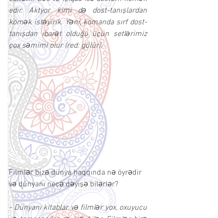
edir. Aktyor kimi də dost-tanışlardan 
kömək istəyirik. Yəni, komanda sırf dost-
tanışdan ibarət olduğu üçün setlərimiz 
çox səmimi olur (red: gülür).
Filmlər bizə dünya haqqında nə öyrədir 
və dünyanı necə dəyişə bilərlər?
- Dünyanı kitablar və filmlər yox, oxuyucu 