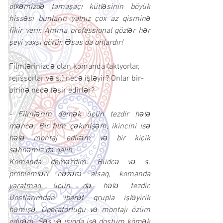
ölkəmizdə tamaşaçı kütləsinin böyük 
hissəsi bunların yalnız çox az qisminə 
fikir verir. Amma professional gözlər hər 
şeyi yaxşı görür. Əsas da onlardır!
Filmlərinizdə olan komanda (aktyorlar, 
rejissorlar və s.) necə işləyir? Onlar bir-
birinə necə təsir edirlər?
- Filmlərim demək üçün tezdir hələ 
məncə. Bir film çəkmişəm, ikincini isə 
hələ montaj edirəm və bir kiçik 
səhnəmiz də qalıb.
Komanda deməzdim. Büdcə və s. 
problemləri nəzərə alsaq, komanda 
yaratmaq üçün də hələ tezdir. 
Dostlarımdan ibarət qrupla işləyirik 
həmişə. Operatorluğu və montajı özüm 
edirəm. Səs və işıqda isə dostum kömək 