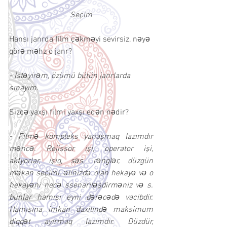
Seçim
Hansı janrda film çəkməyi sevirsiz, nəyə 
görə məhz o janr?
- İstəyirəm, özümü bütün janrlarda 
sınayım.
Sizcə yaxşı filmi yaxşı edən nədir?
- Filmə kompleks yanaşmaq lazımdır 
məncə. Rejissor işi, operator işi, 
aktyorlar, işıq, səs, rənglər, düzgün 
məkan seçimi, əlinizdə olan hekayə və o 
hekayəni necə ssenariləşdirməniz və s. 
bunlar hamısı eyni dərəcədə vacibdir. 
Hamısına imkan daxilində maksimum 
diqqət ayırmaq lazımdır. Düzdür, 