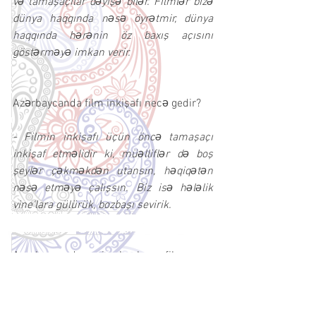
və tamaşaçılar dəyişə bilər. Filmlər bizə 
dünya haqqında nəsə öyrətmir, dünya 
haqqında hərənin öz baxış açısını 
göstərməyə imkan verir.
Azərbaycanda film inkişafı necə gedir?
- Filmin inkişafı üçün öncə tamaşaçı 
inkişaf etməlidir ki, müəlliflər də boş 
şeylər çəkməkdən utansın, həqiqətən 
nəsə etməyə çalışsın. Biz isə hələlik  
vine'lara gülürük, bozbaşı sevirik.
Azərbaycanda yenicə başlayan film 
çəkənlərə nə kimi məsləhətiniz var?
- Özüm hələ yeni başlamışam, 