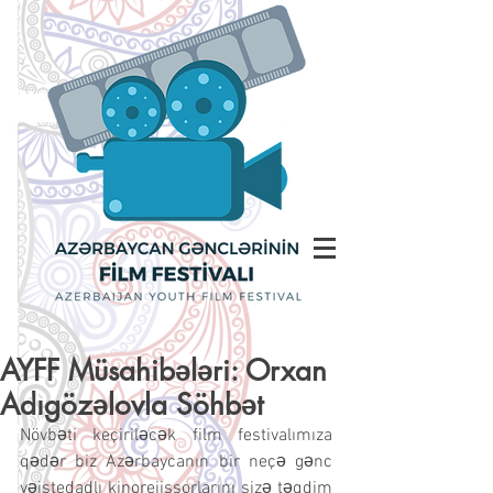
AYFF Müsahibələri: Orxan
Adıgözəlovla Söhbət
Növbəti keçiriləcək film festivalımıza 
qədər biz Azərbaycanın bir neçə gənc 
vəistedadlı kinorejissorlarını sizə təqdim 