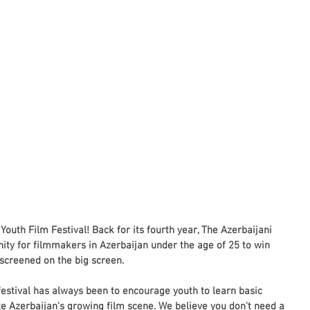
outh Film Festival! Back for its fourth year, The Azerbaijani 
nity for filmmakers in Azerbaijan under the age of 25 to win 
 screened on the big screen.
festival has always been to encourage youth to learn basic 
te Azerbaijan's growing film scene. We believe you don't need a 