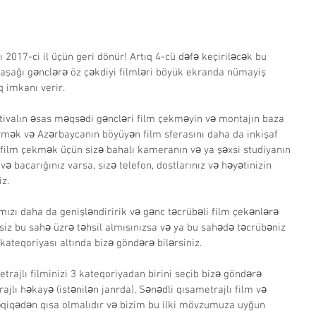
 2017-ci il üçün geri dönür! Artıq 4-cü dəfə keçiriləcək bu 
aşağı gənclərə öz çəkdiyi filmləri böyük ekranda nümayiş 
 imkanı verir.
stivalın əsas məqsədi gəncləri film çekməyin və montajın baza 
rmək və Azərbaycanın böyüyən film sferasını daha da inkişaf 
şı film çekmək üçün sizə bahalı kameranın və ya şəxsi studiyanın 
və bacarığınız varsa, sizə telefon, dostlarınız və həyətinizin 
iz.
lımızı daha da genişləndiririk və gənc təcrübəli film çekənlərə 
 siz bu sahə üzrə təhsil almısınızsa və ya bu sahədə təcrübəniz 
 kateqoriyası altında bizə göndərə bilərsiniz.
rajlı filminizi 3 kateqoriyadan birini seçib bizə göndərə 
rajlı həkayə (istənilən janrda), Sənədli qısametrajlı film və 
dəqiqədən qısa olmalıdır və bizim bu ilki mövzumuza uyğun 