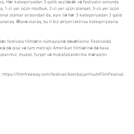
ış. Hər kateqoriyadan 3 qalib seçiləcək və festivalın sonunda 
. 1-ci yer üçün noutbuk, 2-ci yer üçün planşet, 3-cü yer üçün 
onal olanlar sırasından da, eyni ilə hər 3 kateqoriyadan 3 qalib 
unacaq. Əlavə olaraq, bu il biz aktyor/aktrisa kateqoriyasına 
ən festivala filmlərin nümayişinə dəvətlisiniz. Festivalda 
əcə də qısa və tam metrajlı Amerikan filmlərinə də baxa 
naqlarımız, musiqi, furşet və mükafatlandırma mərasimi 
: https://filmfreeway.com/festival/AzerbaijanYouthFilmFestival