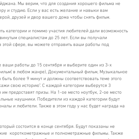
йджана. Мы верим, что для создания хорошего фильма не 
ру и студию. Если у вас есть желание и навыки вам 
ерой, друзей и двор вашего дома чтобы снять фильм.
ть категории и помимо участия любителей дали возможность 
винутым специалистам до 25 лет. Если вы получали 
 этой сфере, вы можете отправить ваши работы под 
 ваши работы до 15 сентября и выберите один из 3-х 
ильм( в любом жанре), Документальный фильм, Музыкальное 
 быть более 9 минут и должны соответствовать теме этого 
кажи свою историю”. С каждой категории выберутся 3 
 им предоставят призы. На 1-ое место ноутбук, 2-ое место 
альные наушники. Победители из каждой категории будут 
налы и любители. Также в этом году у нас будет награда на 
торый состоится в конце сентября. Будут показаны не 
ские  короткометражные и полнометражные фильмы. Также 