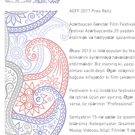
AGFF 2017 Pres Reliz 
Azərbaycan Gənclər Film Festivalı
festival Azərbaycanda 25 yaşdan 
etdirmək və hədiyyələr qazanmaq
Əsası 2012-ci ildə qoyulan bu fe
biliklərini öyrənməyə həvəsləndi
etdirməkdir. Biz inanırıq ki, yax
olması vacib deyil. Əgər istəyiniz 
bağçası kifayətdir ki film çekəsin
Festivalın 4-cü ilində biz festiva
də iştirak üçün yer ayırırıq. Əgər
varsa, öz işlərinizi “Professional”
Sentyabrın 15-nə qədər öz qısamet
bilərsiniz. Kateqoriyalar: Qısamet
Musiqi Videosu (klip). Filmlər 9 