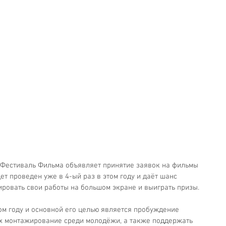
естиваль Фильма объявляет принятие заявок на фильмы 
ет проведен уже в 4-ый раз в этом году и даёт шанс 
ировать свои работы на большом экране и выиграть призы.
ом году и основной его целью является пробуждение 
их монтажирование среди молодёжи, а также поддержать 