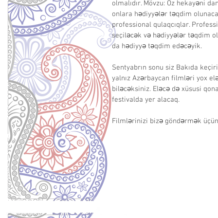
olmalıdır. Mövzu: Öz hekayəni dan
onlara hədiyyələr təqdim olunacaq
professional qulaqcıqlar. Professi
seçiləcək və hədiyyələr təqdim ol
da hədiyyə təqdim edəcəyik.
Sentyabrın sonu siz Bakıda keçiril
yalnız Azərbaycan filmləri yox el
biləcəksiniz. Eləcə də xüsusi qo
festivalda yer alacaq.
Filmlərinizi bizə göndərmək üçün