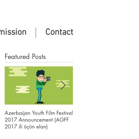
mission
Contact
Featured Posts
Azerbaijan Youth Film Festival
AYFF tez-tez soruşulan
2017 Announcement (AGFF
suallar (FAQ)
2017 ili üçün elan)