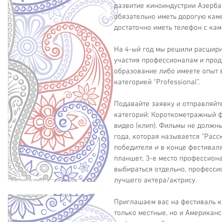
развитие киноиндустрии Азерба
обязательно иметь дорогую каме
достаточно иметь телефон с кам
На 4-ый год мы решили расшири
участия профессионалам и прод
образование либо имеете опыт в
категорией “Professional”.
Подавайте заявку и отправляйте
категорий: Короткометражный ф
видео (клип). Фильмы не должны
года, которая называется “Расс
победителя и в конце фестиваля
планшет, 3-е место профессион
выбираться отдельно, профессио
лучшего актера/актрису.
Приглашаем вас на фестиваль ко
только местные, но и Американ