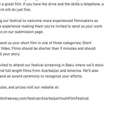
 great film. If you have the drive and the skills a telephone, a 
d will do just fine.
ng our festival to welcome more experienced filmmakers as 
ave experience making them you're invited to send us your work 
ies on our submission page.
nd us your short film in one of three categories: Short 
 Video. Films should be shorter than 9 minutes and should 
l your story.
vited to attend our festival screening in Baku where we'll show 
 and full length films from Azerbaijan and America. We'll also 
, and an award ceremony to recognize your efforts.
les, and prizes visit our website at:
//filmfreeway.com/festival/AzerbaijanYouthFilmFestival