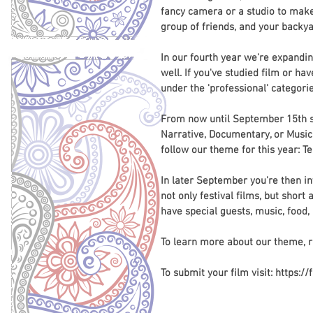
fancy camera or a studio to make a
group of friends, and your backyar
In our fourth year we're expandi
well. If you've studied film or h
under the 'professional' categor
From now until September 15th se
Narrative, Documentary, or Music
follow our theme for this year: Tel
In later September you're then in
not only festival films, but short
have special guests, music, food
To learn more about our theme, ru
To submit your film visit: https: